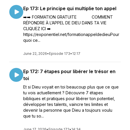
Ep 173: Le principe qui multiplie ton appel
➡️➡️ FORMATION GRATUITE COMMENT
RÉPONDRE À L’APPEL DE DIEU DANS TA VIE
CLIQUEZ ICI ➡️
https://exponentiel.net/formationappeldedieuPour
quoi ce...
June 22, 2026
•
Episode 173
•
12:17
Ep 172: 7 étapes pour libérer le trésor en
toi
Et si Dieu voyait en toi beaucoup plus que ce que
tu vois actuellement ? Découvre 7 étapes
bibliques et pratiques pour libérer ton potentiel,
développer tes talents, vaincre tes limites et
devenir la personne que Dieu a toujours voulu
que tu so...
June 17, 2026
•
Episode 172
•
14:34