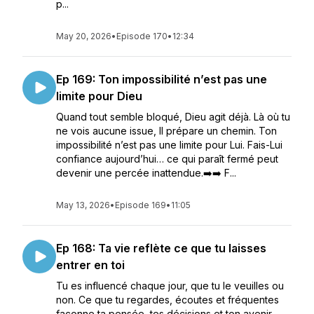
p...
May 20, 2026
•
Episode 170
•
12:34
Ep 169: Ton impossibilité n’est pas une
limite pour Dieu
Quand tout semble bloqué, Dieu agit déjà. Là où tu
ne vois aucune issue, Il prépare un chemin. Ton
impossibilité n’est pas une limite pour Lui. Fais-Lui
confiance aujourd’hui… ce qui paraît fermé peut
devenir une percée inattendue.➡️➡️ F...
May 13, 2026
•
Episode 169
•
11:05
Ep 168: Ta vie reflète ce que tu laisses
entrer en toi
Tu es influencé chaque jour, que tu le veuilles ou
non. Ce que tu regardes, écoutes et fréquentes
façonne ta pensée, tes décisions et ton avenir.