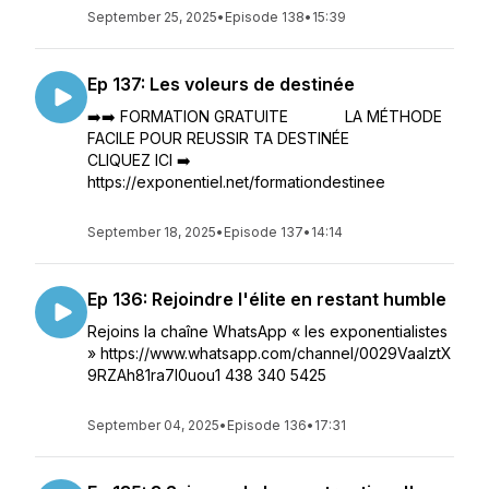
September 25, 2025
•
Episode 138
•
15:39
Ep 137: Les voleurs de destinée
➡️➡️ FORMATION GRATUITE LA MÉTHODE
FACILE POUR REUSSIR TA DESTINÉE
CLIQUEZ ICI ➡️
https://exponentiel.net/formationdestinee
September 18, 2025
•
Episode 137
•
14:14
Ep 136: Rejoindre l'élite en restant humble
Rejoins la chaîne WhatsApp « les exponentialistes
» https://www.whatsapp.com/channel/0029VaaIztX
9RZAh81ra7l0uou1 438 340 5425
September 04, 2025
•
Episode 136
•
17:31