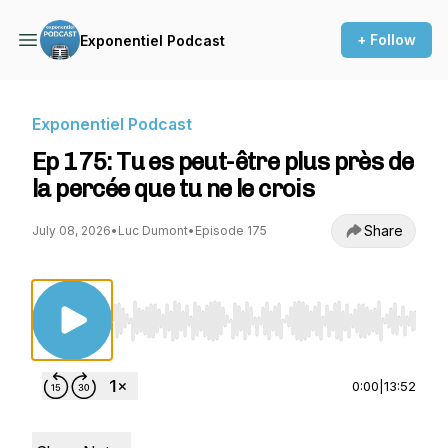
+ Follow
Exponentiel Podcast
Exponentiel Podcast
Ep 175: Tu es peut-être plus près de
la percée que tu ne le crois
Share
July 08, 2026
•
Luc Dumont
•
Episode 175
Use Left/Right to seek, Home/End to jump to st
0:00
|
13:52