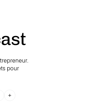
cast
ntrepreneur.
ts pour
Follow on other platforms