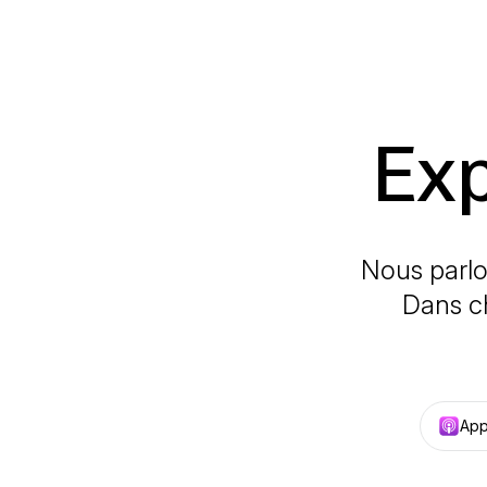
Exp
Nous parlon
Dans c
App