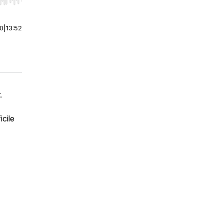
r end. Hold shift to jump forward or backward.
00
|
13:52
.
icile