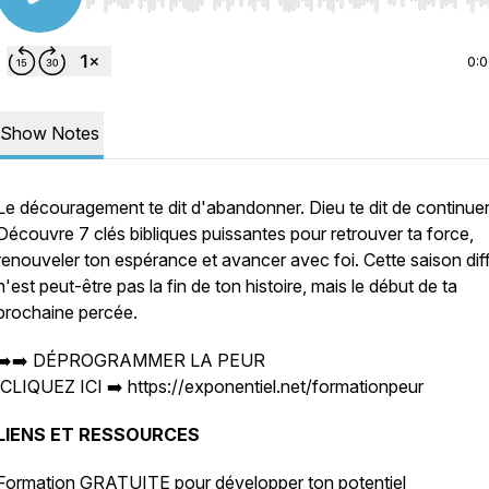
Use Left/Right to seek, Home/End to jump to start o
0:
Show Notes
Le découragement te dit d'abandonner. Dieu te dit de continuer
Découvre 7 clés bibliques puissantes pour retrouver ta force,
renouveler ton espérance et avancer avec foi. Cette saison diff
n'est peut-être pas la fin de ton histoire, mais le début de ta
prochaine percée.
➡️➡️ DÉPROGRAMMER LA PEUR
CLIQUEZ ICI ➡️ https://exponentiel.net/formationpeur
LIENS ET RESSOURCES
Formation GRATUITE pour développer ton potentiel