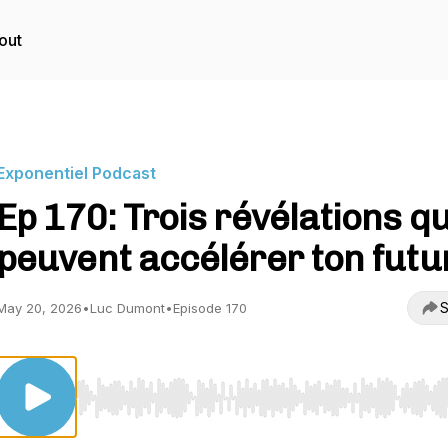
out
Exponentiel Podcast
Ep 170: Trois révélations qu
peuvent accélérer ton futu
S
May 20, 2026
•
Luc Dumont
•
Episode 170
Use Left/Right to seek, Home/End to jump to start o