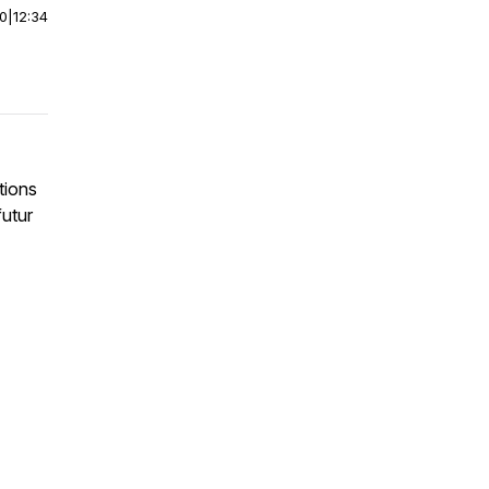
00
|
12:34
tions
futur