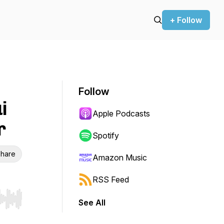
+ Follow
Follow
i
Apple Podcasts
r
Spotify
hare
Amazon Music
RSS Feed
See All
r end. Hold shift to jump forward or backward.