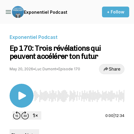
+ Follow
Exponentiel Podcast
Exponentiel Podcast
Ep 170: Trois révélations qui
peuvent accélérer ton futur
Share
May 20, 2026
•
Luc Dumont
•
Episode 170
Use Left/Right to seek, Home/End to jump to st
0:00
|
12:34