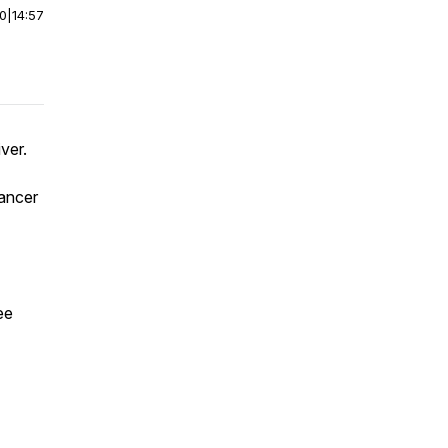
00
|
14:57
ver.
vancer
ee