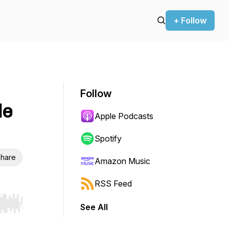
+ Follow
Follow
le
Apple Podcasts
Spotify
hare
Amazon Music
RSS Feed
See All
r end. Hold shift to jump forward or backward.