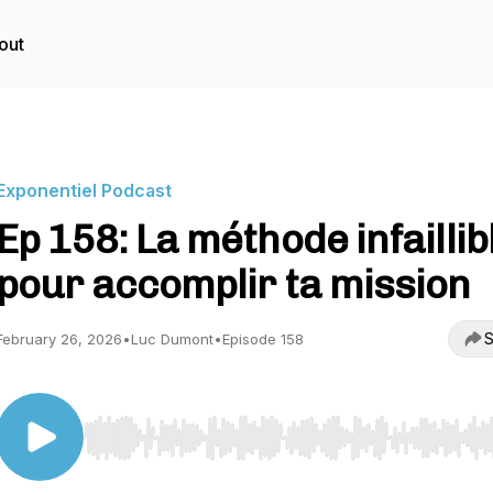
out
Exponentiel Podcast
Ep 158: La méthode infaillib
pour accomplir ta mission
S
February 26, 2026
•
Luc Dumont
•
Episode 158
Use Left/Right to seek, Home/End to jump to start o