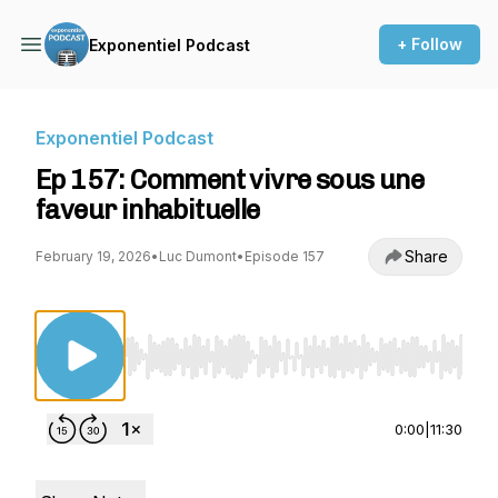
+ Follow
Exponentiel Podcast
Exponentiel Podcast
Ep 157: Comment vivre sous une
faveur inhabituelle
Share
February 19, 2026
•
Luc Dumont
•
Episode 157
Use Left/Right to seek, Home/End to jump to st
0:00
|
11:30