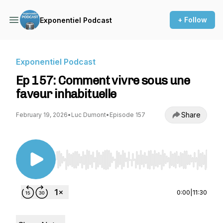
+ Follow
Exponentiel Podcast
Exponentiel Podcast
Ep 157: Comment vivre sous une
faveur inhabituelle
Share
February 19, 2026
•
Luc Dumont
•
Episode 157
Use Left/Right to seek, Home/End to jump to st
0:00
|
11:30