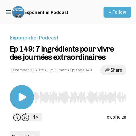
+ Follow
Exponentiel Podcast
Exponentiel Podcast
Ep 149: 7 ingrédients pour vivre
des journées extraordinaires
Share
December 18, 2025
•
Luc Dumont
•
Episode 149
Use Left/Right to seek, Home/End to jump to st
0:00
|
16:29