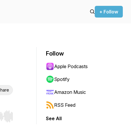
+ Follow
Follow
Apple Podcasts
Spotify
hare
Amazon Music
RSS Feed
See All
r end. Hold shift to jump forward or backward.