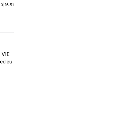
00
|
16:51
VIE
edieu