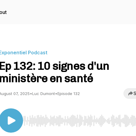
out
Exponentiel Podcast
Ep 132: 10 signes d'un
ministère en santé
S
August 07, 2025
•
Luc Dumont
•
Episode 132
Use Left/Right to seek, Home/End to jump to start o