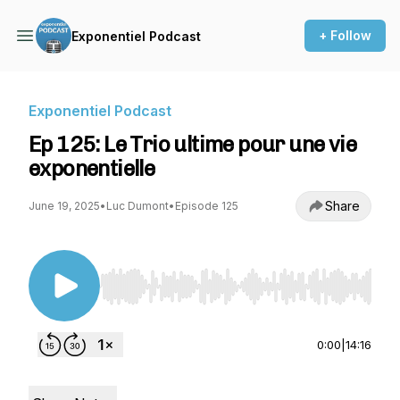
+ Follow
Exponentiel Podcast
Exponentiel Podcast
Ep 125: Le Trio ultime pour une vie
exponentielle
Share
June 19, 2025
•
Luc Dumont
•
Episode 125
Use Left/Right to seek, Home/End to jump to st
0:00
|
14:16